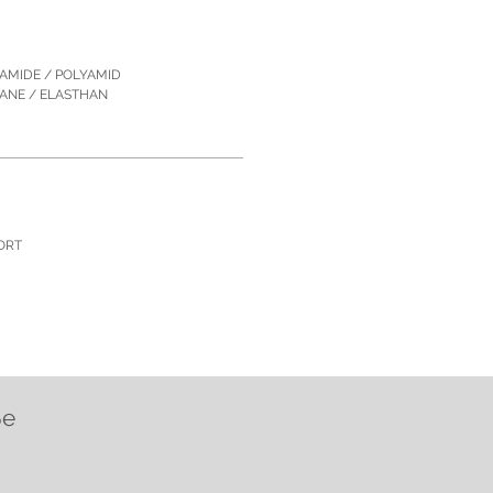
YAMIDE / POLYAMID
TANE / ELASTHAN
ORT
ße