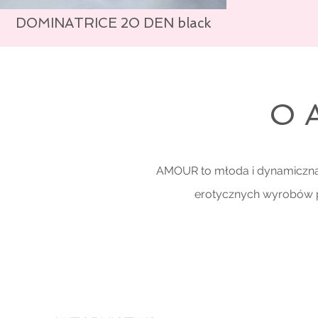
DOMINATRICE 2O DEN black
O 
AMOUR to młoda i dynamiczna f
erotycznych wyrobów 