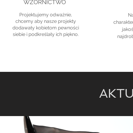
WZORNICTWO
Projektujemy odważnie,
Na
chcemy aby nasze projekty
charakte
dodawały kobietom pewności
jakoś
siebie i podkreślały ich piękno.
najdro
AKT