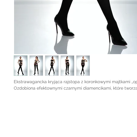
Ekstrawagancka kryjąca rajstopa z koronkowymi majtkami „op
Ozdobiona efektownymi czarnymi diamencikami, które tworz